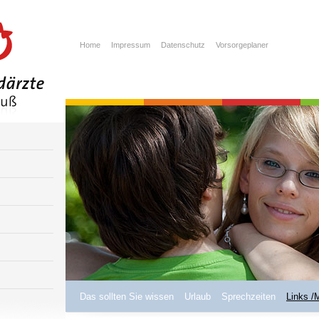
Home
Impressum
Datenschutz
Vorsorgeplaner
Das sollten Sie wissen
Urlaub
Sprechzeiten
Links /