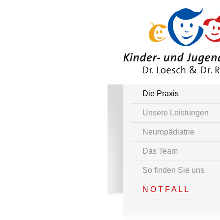
Die Praxis
Unsere Leistungen
Neuropädiatrie
Das Team
So finden Sie uns
N O T F A L L