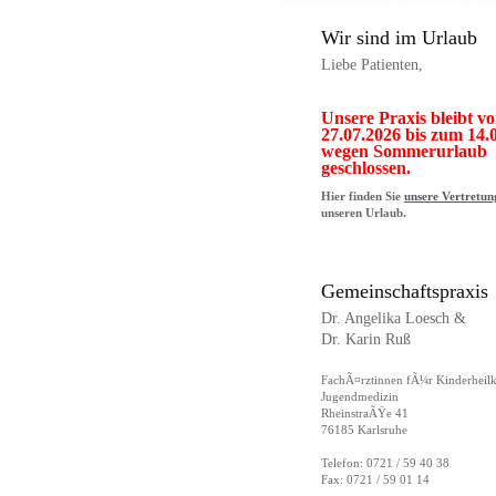
Wir sind im Urlaub
Liebe Patienten,
Unsere Praxis bleibt v
27.07.2026 bis zum 14.
wegen Sommerurlaub
geschlossen.
Hier finden Sie
unsere Vertretun
unseren Urlaub.
Gemeinschaftspraxis
Dr. Angelika Loesch &
Dr. Karin Ruß
FachÃ¤rztinnen fÃ¼r Kinderheil
Jugendmedizin
RheinstraÃŸe 41
76185 Karlsruhe
Telefon: 0721 / 59 40 38
Fax: 0721 / 59 01 14