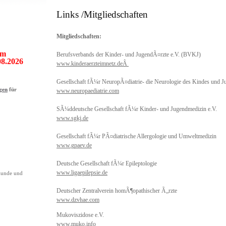
Links /Mitgliedschaften
Mitgliedschaften:
om
Berufsverbands der Kinder- und JugendÃ¤rzte e.V. (BVKJ)
08.2026
www.kinderaerzteimnetz.deÂ
Gesellschaft fÃ¼r NeuropÃ¤diatrie- die Neurologie des Kindes und J
gen
für
www.neuropaediatrie.com
SÃ¼ddeutsche Gesellschaft fÃ¼r Kinder- und Jugendmedizin e.V.
www.sgkj.de
Gesellschaft fÃ¼r PÃ¤diatrische Allergologie und Umweltmedizin
www.gpaev.de
Deutsche Gesellschaft fÃ¼r Epileptologie
www.ligaepilepsie.de
kunde und
Deutscher Zentralverein homÃ¶opathischer Ã„rzte
www.dzvhae.com
Mukoviszidose e.V.
www.muko.info