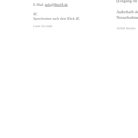
(Eingang im 
E-Mail:
info@0bis18.de
Außerhalb de
â€¦
Notaufnahme 
Sprechzeiten nach dem Klick â€¦
Lesen Sie mehr
Artikel drucken