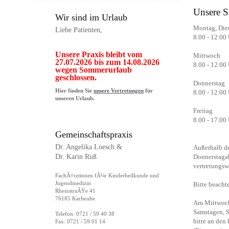
Unsere S
Wir sind im Urlaub
Montag, Die
Liebe Patienten,
8.00 - 12.00
Unsere Praxis bleibt vom
Mittwoch
27.07.2026 bis zum 14.08.2026
8.00 - 12.00
wegen Sommerurlaub
geschlossen.
Donnerstag
Hier finden Sie
unsere Vertretungen
für
8.00 - 12.00
unseren Urlaub.
Freitag
8.00 - 17.00
Gemeinschaftspraxis
Dr. Angelika Loesch &
Außerhalb de
Dr. Karin Ruß
Donnerstagab
vertretungsw
FachÃ¤rztinnen fÃ¼r Kinderheilkunde und
Jugendmedizin
Bitte beacht
RheinstraÃŸe 41
76185 Karlsruhe
Am Mittwoch 
Samstagen, S
Telefon: 0721 / 59 40 38
bitte an den
Fax: 0721 / 59 01 14