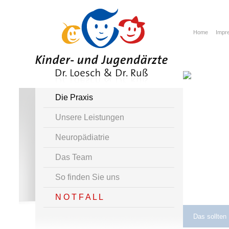
Home
Impr
Die Praxis
Unsere Leistungen
Neuropädiatrie
Das Team
So finden Sie uns
N O T F A L L
Das sollten