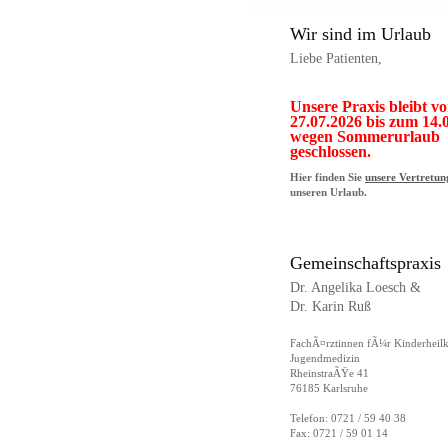
Wir sind im Urlaub
Liebe Patienten,
Unsere Praxis bleibt v
27.07.2026 bis zum 14.
wegen Sommerurlaub
geschlossen.
Hier finden Sie
unsere Vertretun
unseren Urlaub.
Gemeinschaftspraxis
Dr. Angelika Loesch &
Dr. Karin Ruß
FachÃ¤rztinnen fÃ¼r Kinderheil
Jugendmedizin
RheinstraÃŸe 41
76185 Karlsruhe
Telefon: 0721 / 59 40 38
Fax: 0721 / 59 01 14