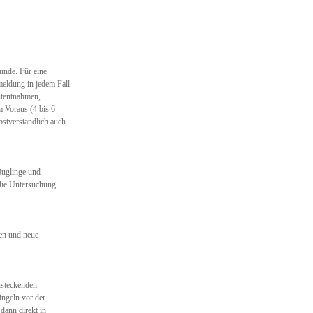
unde. Für eine
meldung in jedem Fall
utentnahmen,
m Voraus (4 bis 6
bstverständlich auch
äuglinge und
 die Untersuchung
en und neue
nsteckenden
ngeln vor der
dann direkt in