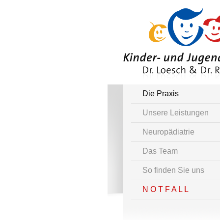
Die Praxis
Unsere Leistungen
Neuropädiatrie
Das Team
So finden Sie uns
N O T F A L L