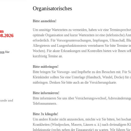
Organisatorisches
Bitte anmelden!
Um unnötige Wartezeiten zu vermeiden, haben wir eine Terminsprechst
om
08.2026
optimale Organisation und kurze Wartezeiten ist eine (telefonische) An
erforderlich. Für Vorsorgeuntersuchungen, Impfungen, Ultraschall, Bl
Allergietests und Lungenfunktionstests vereinbaren Sie bitte Termine i
Wochen). Für akute Erkrankungen und Kontrollen bieten wir Ihnen sel
gen
für
kurzfristig Temine an.
Bitte mitbringen!
Bitte bringen Sie Vorsorge- und Impfhefte zu den Besuchen mit. Für S
Kleinkinder sollten Sie eine Unterlage (Handtuch, Windel, Decke) für
mitbringen. Denken Sie bitte auch an die Versicherungskarte.
Bitte informieren!
Bitte informieren Sie uns über Versicherungswechsel, Adressänderung
kunde und
Telefonnummern.
Bitte 3x klingeln!
Um andere Kinder nicht anzustecken, möchte wir Sie bitten, bei hocha
Krankheiten (Windpocken, Masern, Läusen u. ä.) nach dreimaligem Kli
Infektionstür (rechts neben der Eingangstür) zu warten. Wir führen Sie 