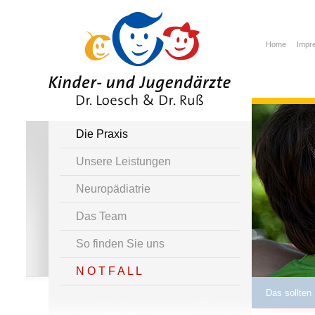
Home
Impr
Die Praxis
Unsere Leistungen
Neuropädiatrie
Das Team
So finden Sie uns
N O T F A L L
Das sollten