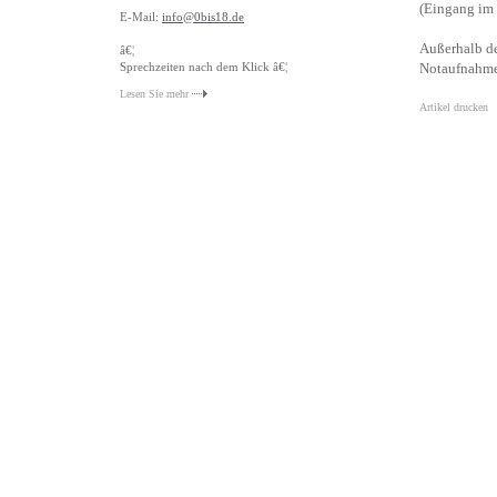
(Eingang im 
E-Mail:
info@0bis18.de
Außerhalb de
â€¦
Sprechzeiten nach dem Klick â€¦
Notaufnahme 
Lesen Sie mehr
Artikel drucken