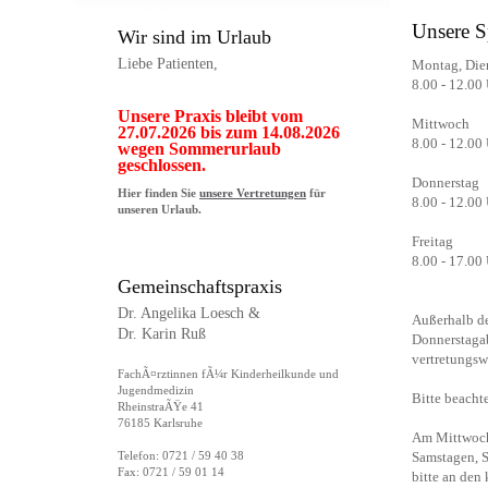
Unsere S
Wir sind im Urlaub
Liebe Patienten,
Montag, Die
8.00 - 12.00
Unsere Praxis bleibt vom
Mittwoch
27.07.2026 bis zum 14.08.2026
8.00 - 12.00
wegen Sommerurlaub
geschlossen.
Donnerstag
Hier finden Sie
unsere Vertretungen
für
8.00 - 12.00
unseren Urlaub.
Freitag
8.00 - 17.00
Gemeinschaftspraxis
Dr. Angelika Loesch &
Außerhalb de
Dr. Karin Ruß
Donnerstagab
vertretungsw
FachÃ¤rztinnen fÃ¼r Kinderheilkunde und
Jugendmedizin
Bitte beacht
RheinstraÃŸe 41
76185 Karlsruhe
Am Mittwoch 
Telefon: 0721 / 59 40 38
Samstagen, S
Fax: 0721 / 59 01 14
bitte an den