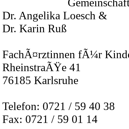
Gemeinschaft
Dr. Angelika Loesch &
Dr. Karin Ruß
FachÃ¤rztinnen fÃ¼r Kind
RheinstraÃŸe 41
76185 Karlsruhe
Telefon: 0721 / 59 40 38
Fax: 0721 / 59 01 14