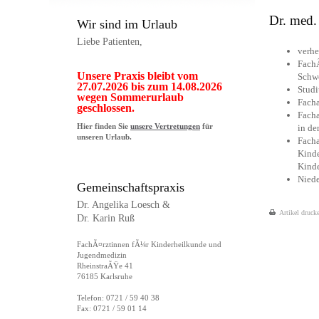
Dr. med.
Wir sind im Urlaub
Liebe Patienten,
verhe
FachÃ
Unsere Praxis bleibt vom
Schwe
27.07.2026 bis zum 14.08.2026
Studi
wegen Sommerurlaub
Facha
geschlossen.
Facha
Hier finden Sie
unsere Vertretungen
für
in de
unseren Urlaub.
Facha
Kinde
Kinde
Niede
Gemeinschaftspraxis
Dr. Angelika Loesch &
Artikel druck
Dr. Karin Ruß
FachÃ¤rztinnen fÃ¼r Kinderheilkunde und
Jugendmedizin
RheinstraÃŸe 41
76185 Karlsruhe
Telefon: 0721 / 59 40 38
Fax: 0721 / 59 01 14