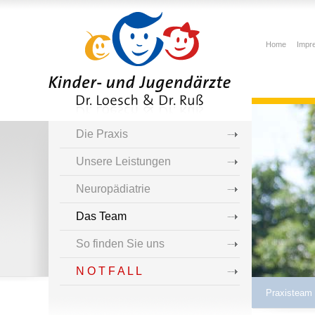
Home
Impr
Die Praxis
Unsere Leistungen
Neuropädiatrie
Das Team
So finden Sie uns
N O T F A L L
Praxisteam