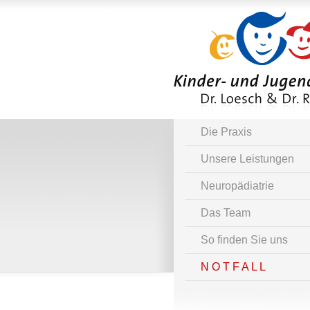
Die Praxis
Unsere Leistungen
Neuropädiatrie
Das Team
So finden Sie uns
N O T F A L L