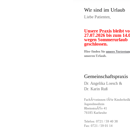
Wir sind im Urlaub
Liebe Patienten,
Unsere Praxis bleibt v
27.07.2026 bis zum 14.
wegen Sommerurlaub
geschlossen.
Hier finden Sie
unsere Vertretun
unseren Urlaub.
Gemeinschaftspraxis
Dr. Angelika Loesch &
Dr. Karin Ruß
FachÃ¤rztinnen fÃ¼r Kinderheil
Jugendmedizin
RheinstraÃŸe 41
76185 Karlsruhe
Telefon: 0721 / 59 40 38
Fax: 0721 / 59 01 14