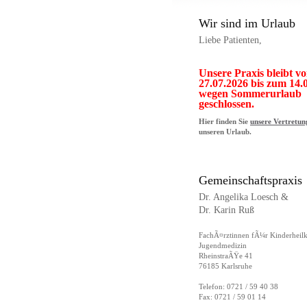
Wir sind im Urlaub
Liebe Patienten,
Unsere Praxis bleibt v
27.07.2026 bis zum 14.
wegen Sommerurlaub
geschlossen.
Hier finden Sie
unsere Vertretun
unseren Urlaub.
Gemeinschaftspraxis
Dr. Angelika Loesch &
Dr. Karin Ruß
FachÃ¤rztinnen fÃ¼r Kinderheil
Jugendmedizin
RheinstraÃŸe 41
76185 Karlsruhe
Telefon: 0721 / 59 40 38
Fax: 0721 / 59 01 14