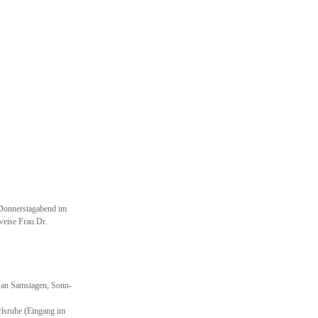
 Donnerstagabend im
weise Frau Dr.
 an Samstagen, Sonn-
arlsruhe (Eingang im