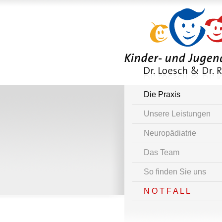
Die Praxis
Unsere Leistungen
Neuropädiatrie
Das Team
So finden Sie uns
N O T F A L L