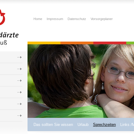
Home
Impressum
Datenschutz
Vorsorgeplaner
Das sollten Sie wissen
Urlaub
Sprechzeiten
Links /