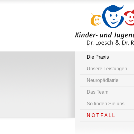
Die Praxis
Unsere Leistungen
Neuropädiatrie
Das Team
So finden Sie uns
N O T F A L L