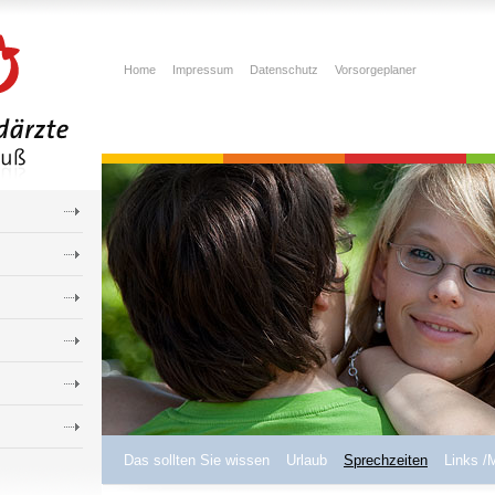
Home
Impressum
Datenschutz
Vorsorgeplaner
Das sollten Sie wissen
Urlaub
Sprechzeiten
Links /