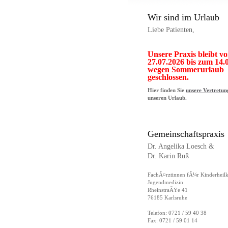
Wir sind im Urlaub
Liebe Patienten,
Unsere Praxis bleibt v
27.07.2026 bis zum 14.
wegen Sommerurlaub
geschlossen.
Hier finden Sie
unsere Vertretun
unseren Urlaub.
Gemeinschaftspraxis
Dr. Angelika Loesch &
Dr. Karin Ruß
FachÃ¤rztinnen fÃ¼r Kinderheil
Jugendmedizin
RheinstraÃŸe 41
76185 Karlsruhe
Telefon: 0721 / 59 40 38
Fax: 0721 / 59 01 14