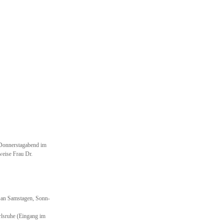
 Donnerstagabend im
weise Frau Dr.
 an Samstagen, Sonn-
arlsruhe (Eingang im