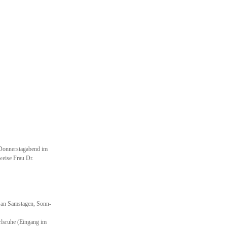
 Donnerstagabend im
weise Frau Dr.
 an Samstagen, Sonn-
arlsruhe (Eingang im