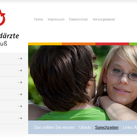
Home
Impressum
Datenschutz
Vorsorgeplaner
Das sollten Sie wissen
Urlaub
Sprechzeiten
Links /