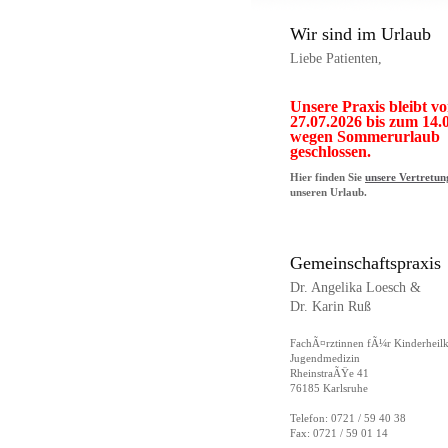
Wir sind im Urlaub
Liebe Patienten,
Unsere Praxis bleibt v
27.07.2026 bis zum 14.
wegen Sommerurlaub
geschlossen.
Hier finden Sie
unsere Vertretun
unseren Urlaub.
Gemeinschaftspraxis
Dr. Angelika Loesch &
Dr. Karin Ruß
FachÃ¤rztinnen fÃ¼r Kinderheil
Jugendmedizin
RheinstraÃŸe 41
76185 Karlsruhe
Telefon: 0721 / 59 40 38
Fax: 0721 / 59 01 14