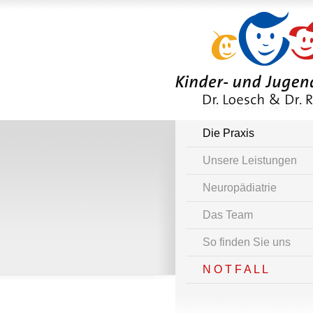
Die Praxis
Unsere Leistungen
Neuropädiatrie
Das Team
So finden Sie uns
N O T F A L L