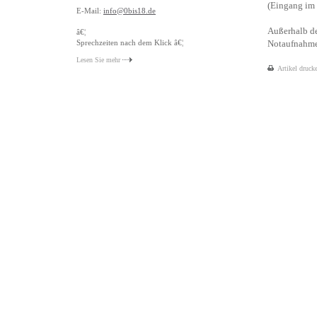
(Eingang im 
E-Mail:
info@0bis18.de
Außerhalb de
â€¦
Sprechzeiten nach dem Klick â€¦
Notaufnahme 
Lesen Sie mehr
Artikel druck