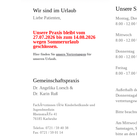
Unsere S
Wir sind im Urlaub
Liebe Patienten,
Montag, Die
8.00 - 12.00
Unsere Praxis bleibt vom
Mittwoch
27.07.2026 bis zum 14.08.2026
8.00 - 12.00
wegen Sommerurlaub
geschlossen.
Donnerstag
Hier finden Sie
unsere Vertretungen
für
8.00 - 12.00
unseren Urlaub.
Freitag
8.00 - 17.00
Gemeinschaftspraxis
Dr. Angelika Loesch &
Außerhalb de
Dr. Karin Ruß
Donnerstagab
vertretungsw
FachÃ¤rztinnen fÃ¼r Kinderheilkunde und
Jugendmedizin
Bitte beacht
RheinstraÃŸe 41
76185 Karlsruhe
Am Mittwoch 
Telefon: 0721 / 59 40 38
Samstagen, S
Fax: 0721 / 59 01 14
bitte an den