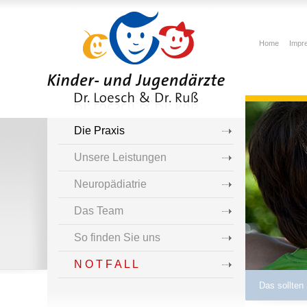
Home
Impr
Die Praxis
Unsere Leistungen
Neuropädiatrie
Das Team
So finden Sie uns
N O T F A L L
Das sollten