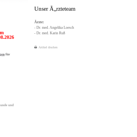
Unser Ã„rzteteam
Ärzte:
- Dr. med. Angelika Loesch
om
- Dr. med. Karin Ruß
08.2026
Artikel drucken
gen
für
kunde und