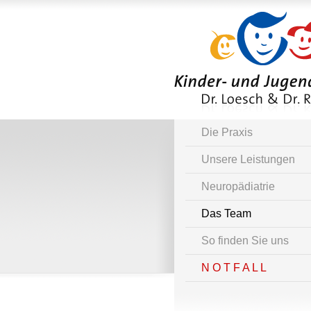
Die Praxis
Unsere Leistungen
Neuropädiatrie
Das Team
So finden Sie uns
N O T F A L L