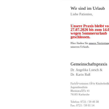
Wir sind im Urlaub
Liebe Patienten,
Unsere Praxis bleibt v
27.07.2026 bis zum 14.
wegen Sommerurlaub
geschlossen.
Hier finden Sie
unsere Vertretun
unseren Urlaub.
Gemeinschaftspraxis
Dr. Angelika Loesch &
Dr. Karin Ruß
FachÃ¤rztinnen fÃ¼r Kinderheil
Jugendmedizin
RheinstraÃŸe 41
76185 Karlsruhe
Telefon: 0721 / 59 40 38
Fax: 0721 / 59 01 14