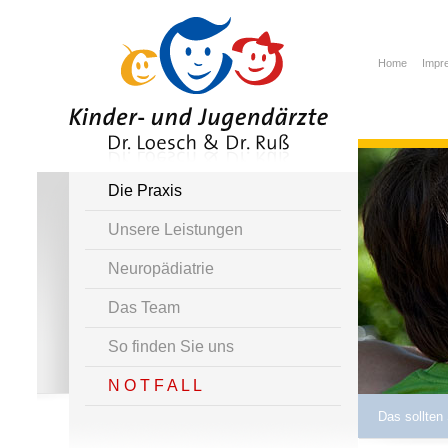
Home
Impr
Die Praxis
Unsere Leistungen
Neuropädiatrie
Das Team
So finden Sie uns
N O T F A L L
Das sollten