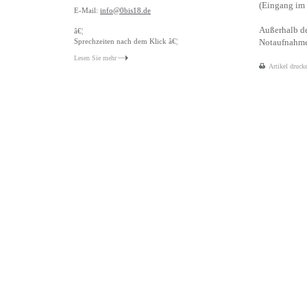
(Eingang im 
E-Mail:
info@0bis18.de
Außerhalb de
â€¦
Sprechzeiten nach dem Klick â€¦
Notaufnahme 
Lesen Sie mehr
Artikel druck