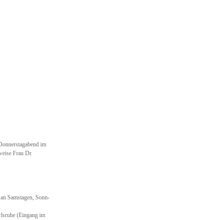
 Donnerstagabend im
weise Frau Dr.
 an Samstagen, Sonn-
arlsruhe (Eingang im