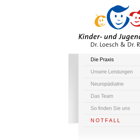
Die Praxis
Unsere Leistungen
Neuropädiatrie
Das Team
So finden Sie uns
N O T F A L L