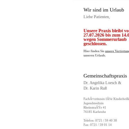
Wir sind im Urlaub
Liebe Patienten,
Unsere Praxis bleibt v
27.07.2026 bis zum 14.
wegen Sommerurlaub
geschlossen.
Hier finden Sie
unsere Vertretun
unseren Urlaub.
Gemeinschaftspraxis
Dr. Angelika Loesch &
Dr. Karin Ruß
FachÃ¤rztinnen fÃ¼r Kinderheil
Jugendmedizin
RheinstraÃŸe 41
76185 Karlsruhe
Telefon: 0721 / 59 40 38
Fax: 0721 / 59 01 14