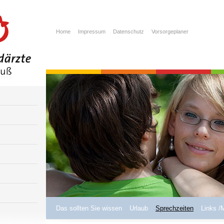
Home
Impressum
Datenschutz
Vorsorgeplaner
Das sollten Sie wissen
Urlaub
Sprechzeiten
Links /